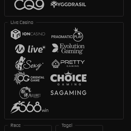
Live Casino
Race
Togel