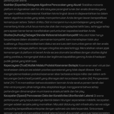
pertempuran arena.
Keahlian (Expertise) Rekayasa Algoritma Pencocokan yang Akurat:
Stabilitas mekanis
platform ini digerakkan oleh tim ahli rekayasa perangkat lunak dan analis dinamika game
dengan kualifikasi internasional. Keahlian teknis tingkat dewa ini diejawantahkan ke dalam
sistem algoritma cerdas yang selalu mempertemukan Anda dengan lawan berspesifikasi
kemampuan setara. Sistem di Mizu Slot ini menjamin kurva pembelajaran yang sehat,
menantang Anda untuk terus memutar otak dan mengadaptasi taktik baru, sehingga setiap
pencapaian benar-benar merefleksikan pertumbuhan kapasitas keahlian Anda.
Otoritas (Authority) Sebagai Standar Referensi Industri Kompetitif:
Mizuslot tidak hanya
berpartisipasi dalam ekosistem permainan kompetitif; kami menetapkan tolok ukur
kualitasnya. Reputasi kredibel kami diakui secara luas oleh komunitas gamer elit dan analis
independen sebagai platform dengan integritas simulasi tertinggi. Mencatatkan rekam jejak
kemenangan di platform ini berarti Anda secara otomatis berafiliasi dengan otoritas digital
paling prestisius, mengangkat status dan legitimasi kapabilitas gaming Anda di hadapan
publik global yang lebih luas.
Kepercayaan (Trust) Mutlak Melalui Proteksi Keamanan Berlapis:
Keamanan aset virtual dan
kerahasiaan data privasi adalah prioritas operasional yang tidak dapat ditawar. Kami
mengimplementasikan protokol keamanan siber berbasis enkripsi militer dan sistem anti-
kecurangan (anti-cheat) proaktif yang ditenagai oleh kecerdasan buatan (AI). Pengawasan
ketat 24/7 ini memastikan bahwa ekosistem bermain Anda seratus persen bersih dari
intervensi program pihak ketiga atau eksploitasi ilegal, menggaransi bahwa setiap
pertandingan dimenangkan murni karena eksekusi taktik dan fair play.
Kecepatan (Speed) Pemrosesan Data dan Konektivitas Ultra-Rendah Latensi:
Di arena
pertempuran yang keputusannya diambil dalam hitungan sepersekian milidetik, kecepatan
jaringan adalah senjata paling mematikan. Mizuslot didukung oleh infrastruktur server edge-
computing berspesifikasi enterprise dengan optimasi rute data terpendek. Sinkronisasi
jaringan canggih ini memastikan tingkat latensi (ping) ultra-rendah yang luar biasa konsisten.