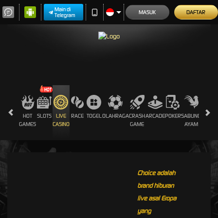
Main di
MASUK
DAFTAR
Telegram
HOT
SLOTS
LIVE
RACE
TOGEL
OLAHRAGA
CRASH
ARCADE
POKER
SABUNG
PROMO
GAMES
CASINO
GAME
AYAM
Choice adalah
brand hiburan
live asal Eropa
yang