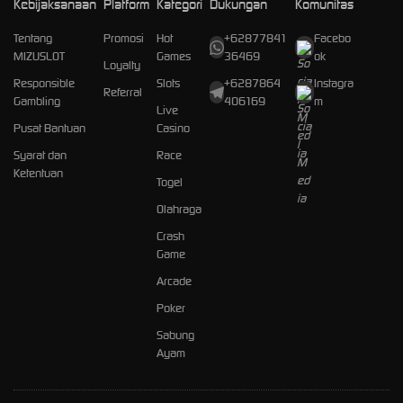
Kebijaksanaan
Platform
Kategori
Dukungan
Komunitas
Tentang
Promosi
Hot
+62877841
Facebo
MIZUSLOT
Games
36469
ok
Loyalty
Responsible
Slots
+6287864
Instagra
Referral
Gambling
406169
m
Live
Pusat Bantuan
Casino
Syarat dan
Race
Ketentuan
Togel
Olahraga
Crash
Game
Arcade
Poker
Sabung
Ayam